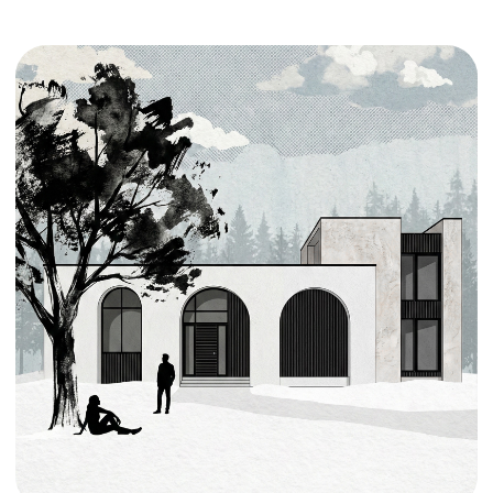
ТИП ПРОЕКТА
ЗАДАЧИ
Загородный дом
Реконструкция объекта
АРХИТЕКТОР
МЕСТО
Анастасия Томенко
Россия, г. Сочи
совместно со студией Avdeev Architect
МАТЕРИАЛЫ
СТАТУС
В стадии реализации
Штукатурка, металл, бетон
( IV )
ГАЛЕРЕЯ