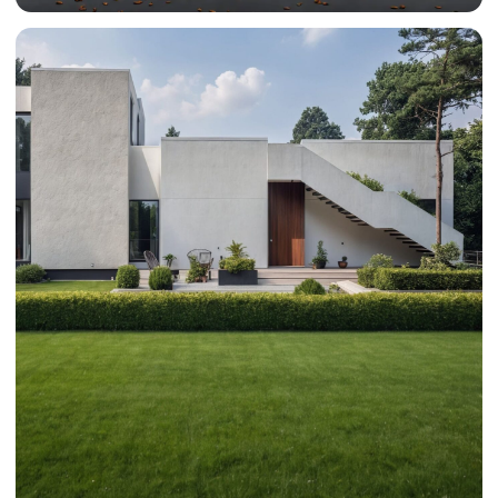
( VI )
КОНТАКТЫ
ДАВАЙТЕ
ЗНАКОМИТЬСЯ
Готовы воплотить идеи в жизнь или просто ищете
вдохновение? Заполните форму - расскажите о
ваших пожеланиях, я свяжусь с вами, и мы
вместе найдем лучшее решение для вашего