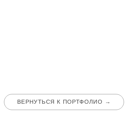
( VI )
КОНТАКТЫ
ДАВАЙТЕ
ЗНАКОМИТЬСЯ
Готовы воплотить идеи в жизнь или просто
ищете вдохновение? Заполните форму -
расскажите о ваших пожеланиях, я свяжусь с
вами, и мы вместе найдем лучшее решение для
вашего будущего проекта
+7