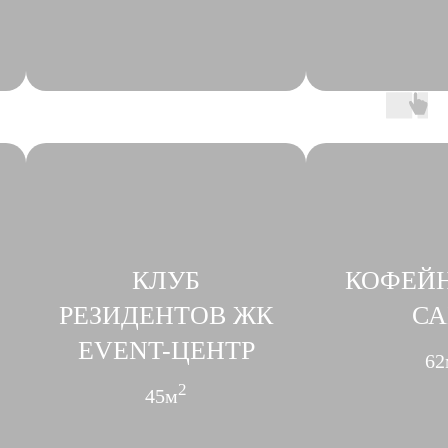
КЛУБ
КОФЕЙН
РЕЗИДЕНТОВ ЖК
СА
EVENT-ЦЕНТР
62
2
45м