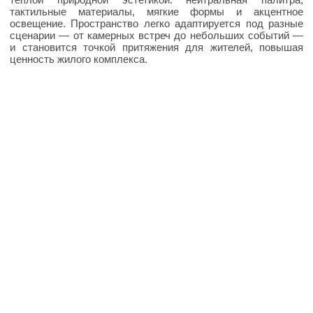
ТИП ПРОЕКТА
ЗАДАЧИ
Резиденты ЖК
Формирование
представительского
клубного пространства
АРХИТЕКТОР
МЕСТО
Анастасия Мотрук
Россия, Санкт-Петербург
МАТЕРИАЛЫ
СТАТУС
Концептуальный проект
Фактура камня,
керамогранит, металл