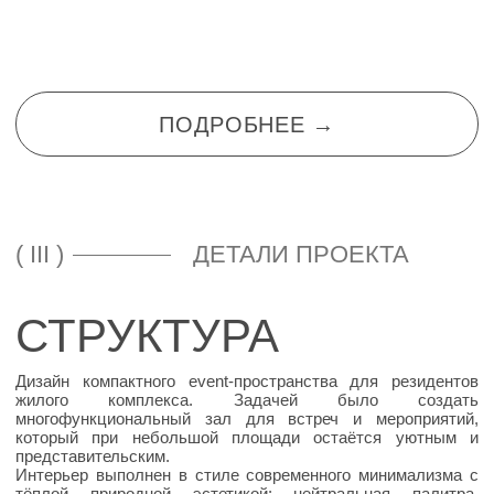
( III )
ДЕТАЛИ ПРОЕКТА
СТРУКТУРА
Дизайн компактного event-пространства для резидентов
жилого комплекса. Задачей было создать
многофункциональный зал для встреч и мероприятий,
который при небольшой площади остаётся уютным и
представительским.
Интерьер выполнен в стиле современного минимализма с
тёплой природной эстетикой: нейтральная палитра,
тактильные материалы, мягкие формы и акцентное
освещение. Пространство легко адаптируется под разные
сценарии — от камерных встреч до небольших событий —
и становится точкой притяжения для жителей, повышая
ценность жилого комплекса.