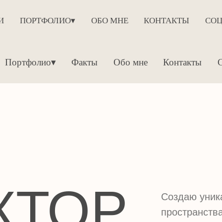
РТФОЛИО▾
ПОРТФОЛИО▾
ОБО МНЕ
ОБО МНЕ
КОНТАКТЫ
КОНТАКТЫ
СОЦ. СЕТИ▾
СОЦ. СЕТ
ортфолио▾
Факты
Обо мне
Контакты
Соц. с
ТОР
Создаю уникальные
пространства, отражаю
стиль и потребности кл