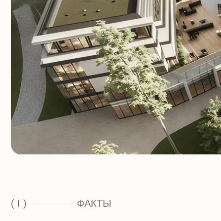
( I )
ФАКТЫ
~ 10 ЛЕТ
> 10