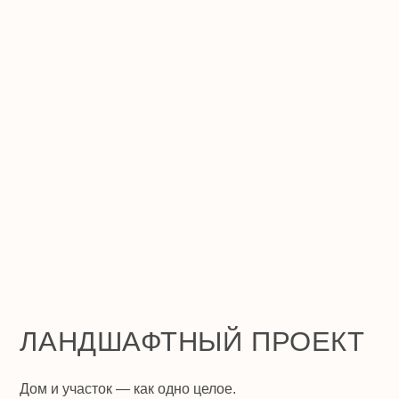
АНДШАФТНЫЙ ПРОЕКТ
ОНЛА
и участок — как одно целое.
Первый шаг
думываю маршруты, настроение и зелёные
Вместе раз
енты — чтобы природа дополняла архитектуру.
как двигат