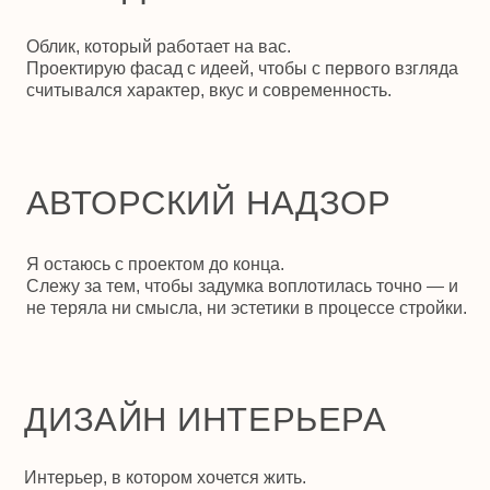
ДИЗАЙН ИНТЕРЬЕРА
Л
Интерьер, в котором хочется жить.
Дом 
Создаю не просто красиво, а логично, спокойно,
Про
в вашем ритме и ощущении дома.
акц