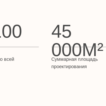
000М²
й
Суммарная площадь
проектирования