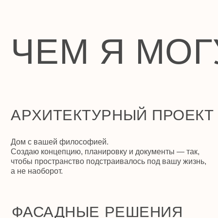
чтобы пространство подстраивалось под вашу жизнь,
а не наоборот.
ФАСАДНЫЕ РЕШЕНИЯ
Облик, который работает на вас.
Проектирую фасад с идеей, чтобы с первого взгляда
считывался характер, вкус и современность.
АВТОРСКИЙ НАДЗОР
Я остаюсь с проектом до конца.
Слежу за тем, чтобы задумка воплотилась точно — и
не теряла ни смысла, ни эстетики в процессе стройки.